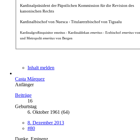
Kardinalpräsident der Päpstlichen Kommission für die Revision des
kanonischen Rechts
Kardinalbischof von Nuesca - Titularerzbischof von Tigualu
Kardinalgroßinquisitor emeitus - Kardinaldekan
emeritus
- Erzbischof
emeritus
von
und Metropolit
emeritus
von Bergen
Inhalt melden
Casta Márquez
Anfänger
Beiträge
16
Geburtstag
6. Oktober 1961 (64)
8. Dezember 2013
#80
Danke, Eminenz.