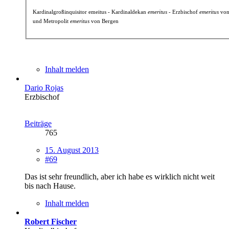
Kardinalgroßinquisitor emeitus - Kardinaldekan
emeritus
- Erzbischof
emeritus
von
und Metropolit
emeritus
von Bergen
Inhalt melden
Dario Rojas
Erzbischof
Beiträge
765
15. August 2013
#69
Das ist sehr freundlich, aber ich habe es wirklich nicht weit
bis nach Hause.
Inhalt melden
Robert Fischer