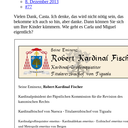
8. Dezember 2013
#77
Vielen Dank, Casta. Ich denke, das wird nicht nötig sein, das
bekomme ich auch so hin, aber danke. Dann können Sie sich
um Ihre Kinder kümmern. Wie geht es Carla und Miguel
eigentlich?
Seine Eminenz,
Robert Kardinal Fischer
Kardinalpräsident der Päpstlichen Kommission für die Revision des
kanonischen Rechts
Kardinalbischof von Nuesca - Titularerzbischof von Tigualu
Kardinalgroßinquisitor emeitus - Kardinaldekan
emeritus
- Erzbischof
emeritus
von
und Metropolit
emeritus
von Bergen