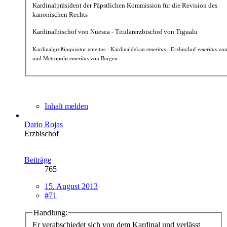
Kardinalpräsident der Päpstlichen Kommission für die Revision des
kanonischen Rechts
Kardinalbischof von Nuesca - Titularerzbischof von Tigualu
Kardinalgroßinquisitor emeitus - Kardinaldekan
emeritus
- Erzbischof
emeritus
von
und Metropolit
emeritus
von Bergen
Inhalt melden
Dario Rojas
Erzbischof
Beiträge
765
15. August 2013
#71
Handlung:
Er verabschiedet sich von dem Kardinal und verlässt