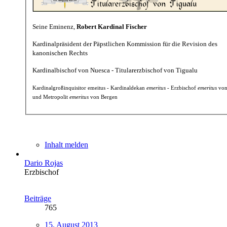
Seine Eminenz,
Robert Kardinal Fischer
Kardinalpräsident der Päpstlichen Kommission für die Revision des
kanonischen Rechts
Kardinalbischof von Nuesca - Titularerzbischof von Tigualu
Kardinalgroßinquisitor emeitus - Kardinaldekan
emeritus
- Erzbischof
emeritus
von
und Metropolit
emeritus
von Bergen
Inhalt melden
Dario Rojas
Erzbischof
Beiträge
765
15. August 2013