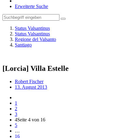
Erweiterte Suche
Status Valsantinus
Status Valsantinus
Regione del Valsanto
Santiago
[Lorcia] Villa Estelle
Robert Fischer
13. August 2013
1
2
3
4
Seite 4 von 16
5
…
16