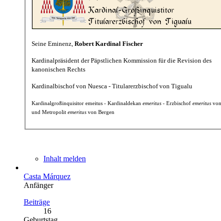
Seine Eminenz,
Robert Kardinal Fischer
Kardinalpräsident der Päpstlichen Kommission für die Revision des
kanonischen Rechts
Kardinalbischof von Nuesca - Titularerzbischof von Tigualu
Kardinalgroßinquisitor emeitus - Kardinaldekan
emeritus
- Erzbischof
emeritus
von
und Metropolit
emeritus
von Bergen
Inhalt melden
Casta Márquez
Anfänger
Beiträge
16
Geburtstag