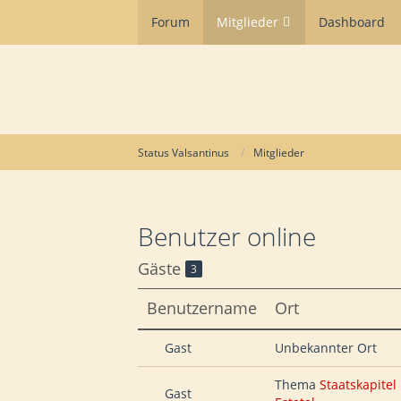
Forum
Mitglieder
Dashboard
Status Valsantinus
Mitglieder
Benutzer online
Gäste
3
Benutzername
Ort
Gast
Unbekannter Ort
Thema
Staatskapitel
Gast