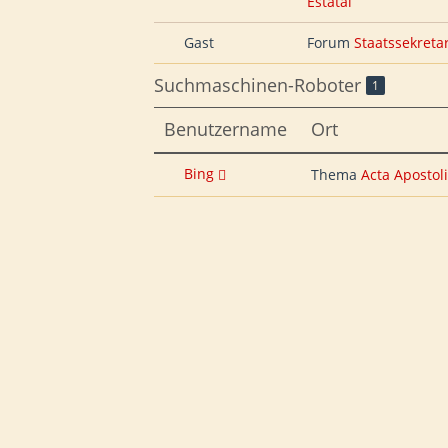
Estatal
Gast
Forum
Staatssekretar
Suchmaschinen-Roboter
1
Benutzername
Ort
Bing
Thema
Acta Apostol