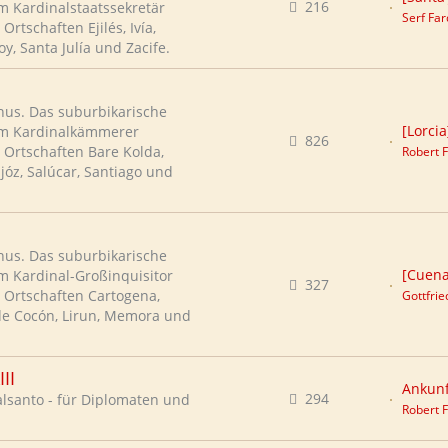
216
em Kardinalstaatssekretär
Serf Fa
Ortschaften Ejilés, Ivía,
oy, Santa Julía und Zacife.
nus. Das suburbikarische
[Lorcia
dem Kardinalkämmerer
826
e Ortschaften Bare Kolda,
Robert F
sjóz, Salúcar, Santiago und
nus. Das suburbikarische
[Cuena
em Kardinal-Großinquisitor
327
e Ortschaften Cartogena,
Gottfri
 de Cocón, Lirun, Memora und
II
Ankunf
294
alsanto - für Diplomaten und
Robert F