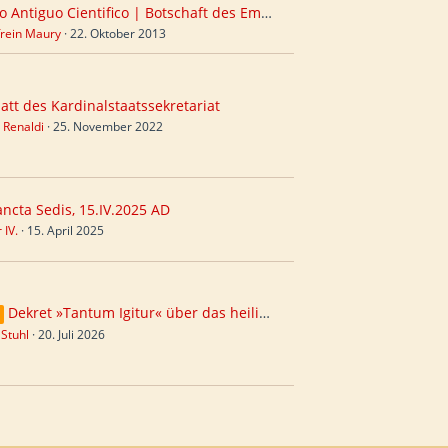
Collegio Antiguo Cientifico | Botschaft des Empire Outremer
frein Maury
22. Oktober 2013
att des Kardinalstaatssekretariat
 Renaldi
25. November 2022
ancta Sedis, 15.IV.2025 AD
 IV.
15. April 2025
Dekret »Tantum Igitur« über das heilige Sakrament der Ehe
 Stuhl
20. Juli 2026