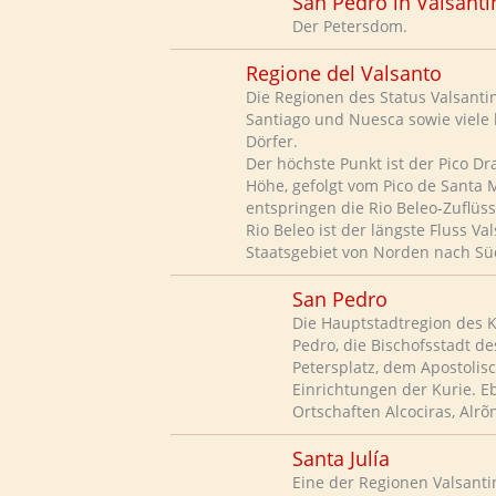
San Pedro in Valsanti
Der Petersdom.
Regione del Valsanto
Die Regionen des Status Valsantin
Santiago und Nuesca sowie viele
Dörfer.
Der höchste Punkt ist der Pico D
Höhe, gefolgt vom Pico de Santa M
entspringen die Rio Beleo-Zuflüs
Rio Beleo ist der längste Fluss V
Staatsgebiet von Norden nach Sü
San Pedro
Die Hauptstadtregion des Ki
Pedro, die Bischofsstadt d
Petersplatz, dem Apostolis
Einrichtungen der Kurie. E
Ortschaften Alcociras, Alr
Santa Julía
Eine der Regionen Valsanti