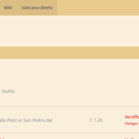
Wiki
Vaticano (Rem)
 Stuhls.
Veröff
1,2k
ße Platz in San Pedro del
Heiliger