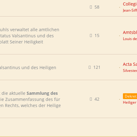
58
Jean-Sif
uhls verwaltet alle amtlichen
Amtsbl
15
tatus Valsantinus und des
Louis de
latt Seiner Heiligkeit
Acta S
121
alsantinus und des Heiligen
Silvester
t die aktuelle
Sammlung des
Dekret
42
 die Zusammenfassung des für
Heiliger
n Rechts, welches der Heilige