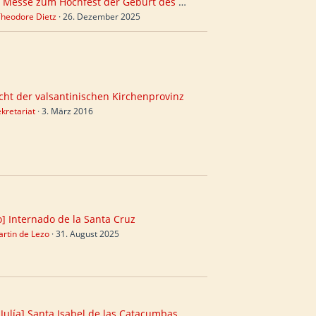
Heilige Messe zum Hochfest der Geburt des Herrn (Donnerstag, 25. Dezember 2025, 10 Uhr)
Theodore Dietz
26. Dezember 2025
cht der valsantinischen Kirchenprovinz
kretariat
3. März 2016
o] Internado de la Santa Cruz
rtin de Lezo
31. August 2025
 Julía] Santa Isabel de las Catacumbas