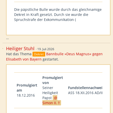
Die päpstliche Bulle wurde durch das gleichnamige
Dekret in Kraft gesetzt. Durch sie wurde die
Spruchstrafe der Exkommunikation (
…
Heiliger Stuhl
19. Juli 2026
Hat das Thema
Bannbulle »Deus Magnus« gegen
Dekret
Elisabeth von Bayern
gestartet.
Promulgiert
von
Promulgiert
Seiner
Fundstellennachweis
am
Heiligkeit
ASS 18.XII.2016 AD/II
18.12.2016
Papst
Simon II. †