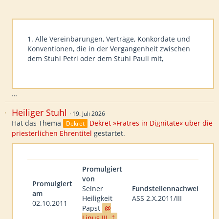
1. Alle Vereinbarungen, Verträge, Konkordate und
Konventionen, die in der Vergangenheit zwischen
dem Stuhl Petri oder dem Stuhl Pauli mit,
…
Heiliger Stuhl
19. Juli 2026
Hat das Thema
Dekret »Fratres in Dignitate« über die
Dekret
priesterlichen Ehrentitel
gestartet.
Promulgiert
von
Promulgiert
Seiner
Fundstellennachweis
am
Heiligkeit
ASS 2.X.2011/III
02.10.2011
Papst
Linus III. †