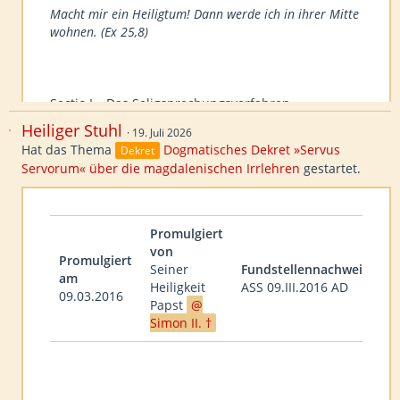
Macht mir ein Heiligtum! Dann werde ich in ihrer Mitte
wohnen. (Ex 25,8)
Sectio I – Das Seligsprechungsverfahren
Heiliger Stuhl
19. Juli 2026
1. Christus selbst hat
Hat das Thema
Dogmatisches Dekret »Servus
Dekret
Servorum« über die magdalenischen Irrlehren
gestartet.
…
Promulgiert
von
Promulgiert
Seiner
Fundstellennachweis
am
Heiligkeit
ASS 09.III.2016 AD
09.03.2016
Papst
Simon II. †