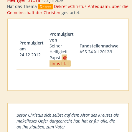
Heiliger Stuhl
20. Juli 2026
Hat das Thema
Dekret »Christus Antequam« über die
Dekret
Gemeinschaft der Christen
gestartet.
Promulgiert
von
Promulgiert
Seiner
Fundstellennachweis
am
Heiligkeit
ASS 24.XII.2012/I
24.12.2012
Papst
Linus III. †
Bevor Christus sich selbst auf dem Altar des Kreuzes als
makelloses Opfer dargebracht hat, hat er für alle, die
an ihn glauben, zum Vater