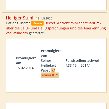
…
Heiliger Stuhl
19. Juli 2026
Hat das Thema
Dekret »Facient mihi sanctuarium«
Dekret
über die Selig- und Heiligsprechungen und die Anerkennung
von Wundern
gestartet.
Promulgiert
von
Promulgiert
Seiner
Fundstellennachweis
am
Heiligkeit
ASS 15.II.2014/II
15.02.2014
Papst
Simon II. †