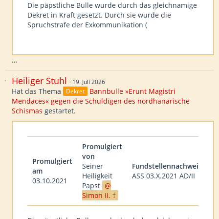
Die päpstliche Bulle wurde durch das gleichnamige
Dekret in Kraft gesetzt. Durch sie wurde die
Spruchstrafe der Exkommunikation (
…
Heiliger Stuhl
19. Juli 2026
Hat das Thema
Bannbulle »Erunt Magistri
Dekret
Mendaces« gegen die Schuldigen des nordhanarische
Schismas
gestartet.
Promulgiert
von
Promulgiert
Seiner
Fundstellennachweis
am
Heiligkeit
ASS 03.X.2021 AD/II
03.10.2021
Papst
Simon II. †