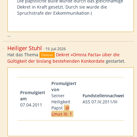
Die päpstliche Bulle wurde durch das gleichnamige
Dekret in Kraft gesetzt. Durch sie wurde die
Spruchstrafe der Exkommunikation (
…
Heiliger Stuhl
19. Juli 2026
Hat das Thema
Dekret »Omnia Pacta« über die
Dekret
Gültigkeit der bislang bestehenden Konkordate
gestartet.
Promulgiert
von
Promulgiert
Seiner
Fundstellennachweis
am
Heiligkeit
ASS 07.IV.2011/III
07.04.2011
Papst
Linus III. †