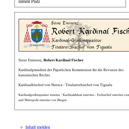
nimmt Platz
Seine Eminenz,
Robert Kardinal Fischer
Kardinalpräsident der Päpstlichen Kommission für die Revision des
kanonischen Rechts
Kardinalbischof von Nuesca - Titularerzbischof von Tigualu
Kardinalgroßinquisitor emeitus - Kardinaldekan
emeritus
- Erzbischof
emeritus
von
und Metropolit
emeritus
von Bergen
Inhalt melden