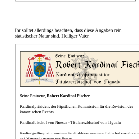
Ihr solltet allerdings beachten, dass diese Angaben rein
statistischer Natur sind, Heiliger Vater.
Seine Eminenz,
Robert Kardinal Fischer
Kardinalpräsident der Päpstlichen Kommission für die Revision des
kanonischen Rechts
Kardinalbischof von Nuesca - Titularerzbischof von Tigualu
Kardinalgroßinquisitor emeitus - Kardinaldekan
emeritus
- Erzbischof
emeritus
von
und Metropolit
emeritus
von Bergen