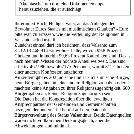
Aktentasche, um dort eine Dokumentemappe
herauszuziehen, die er aufschlägt,
Ihr erinnert Euch, Heiliger Vater, an das Anliegen der
Bewohner Eures Staates mit muslimischem Glauben? - Eure
bitte war, zu erfassen, wie die Verteilung der Religionen in
Valsanto sich darstellt.
Zunächst einmal darf ich berichten, dass Valsanto zum
31.12.13 468.914 Einwohner hatte, wovon 99,8 Prozent
Christen und immerhin 99,63 Prozent Katholiken sind. Das ist
nach meinem Wissen der höchste Anteil weltweit. Das sind
effektiv 467.986 bzw. 467175 Personen, womit 811 Christen
einer anderen Konfession angehören.
Außerdem gibt es 202 jüdische und 117 muslimische Bürger,
neun Bürger gaben an, eine andere Religion zu haben oder
machten keine Angaben zu ihrer Religionszugehörigkeit, 600
Bürger gaben an, keiner Religion zugehörig zu sein.
Die Daten hat die Kongregation über die jeweiligen
Ansprechpartner der Gemeinden und Gemeinschaften
bezogen, der andere Teil beruht auf den Daten der
Bürgerverwaltung des Status Valsantinus. Beide Datenquellen
waren nicht vollkommen Deckungsgleich, aber die
Abweichungen sind minimal.