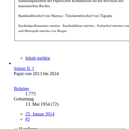
Kardinalpräsident der Päpstlichen Kommission für die Revision des
kanonischen Rechts
Kardinalbischof von Nuesca - Titularerzbischof von Tigualu
Kardinalgroßinquisitor emeitus - Kardinaldekan
emeritus
- Erzbischof
emeritus
von
und Metropolit
emeritus
von Bergen
Inhalt melden
Simon II. †
Papst von 2013 bis 2024
Beiträge
1.775
Geburtstag
13. Mai 1954 (72)
25. Januar 2014
#5
Handlung: