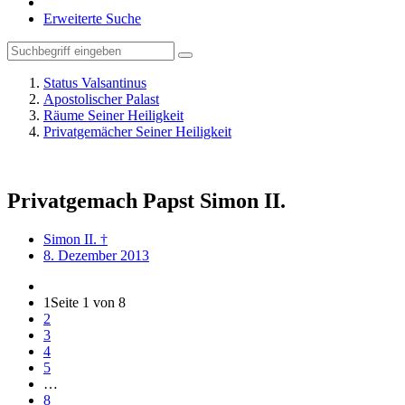
Erweiterte Suche
Status Valsantinus
Apostolischer Palast
Räume Seiner Heiligkeit
Privatgemächer Seiner Heiligkeit
Privatgemach Papst Simon II.
Simon II. †
8. Dezember 2013
1
Seite 1 von 8
2
3
4
5
…
8