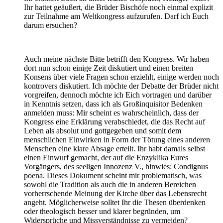
Ihr hattet geäußert, die Brüder Bischöfe noch einmal explizit
zur Teilnahme am Weltkongress aufzurufen. Darf ich Euch
darum ersuchen?
Auch meine nächste Bitte betrifft den Kongress. Wir haben
dort nun schon einige Zeit diskutiert und einen breiten
Konsens über viele Fragen schon erziehlt, einige werden noch
kontrovers diskutiert. Ich möchte der Debatte der Brüder nicht
vorgreifen, dennoch möchte ich Eich vortragen und darüber
in Kenntnis setzen, dass ich als Großinquisitor Bedenken
anmelden muss: Mir scheint es wahrscheinlich, dass der
Kongress eine Erklärung verabschiedet, die das Recht auf
Leben als absolut und gottgegeben und somit dem
menschlichen Einwirken in Form der Tötung eines anderen
Menschen eine klare Absage erteilt. Ihr habt damals selbst
einen Einwurf gemacht, der auf die Enzyklika Eures
Vorgängers, des seeligen Innozenz V., hinwies: Condignus
poena. Dieses Dokument scheint mir problematisch, was
sowohl die Tradition als auch die in anderen Bereichen
vorherrschende Meinung der Kirche über das Lebensrecht
angeht. Möglicherweise solltet Ihr die Thesen überdenken
oder theologisch besser und klarer begründen, um
Widersprüche und Missverständnisse zu vermeiden?