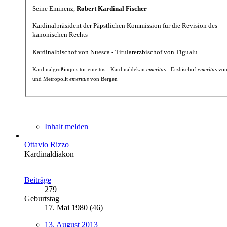
Seine Eminenz,
Robert Kardinal Fischer
Kardinalpräsident der Päpstlichen Kommission für die Revision des
kanonischen Rechts
Kardinalbischof von Nuesca - Titularerzbischof von Tigualu
Kardinalgroßinquisitor emeitus - Kardinaldekan
emeritus
- Erzbischof
emeritus
von
und Metropolit
emeritus
von Bergen
Inhalt melden
Ottavio Rizzo
Kardinaldiakon
Beiträge
279
Geburtstag
17. Mai 1980 (46)
13. August 2013