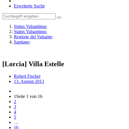
Erweiterte Suche
Status Valsantinus
Status Valsantinus
Regione del Valsanto
Santiago
[Lorcia] Villa Estelle
Robert Fischer
13. August 2013
1
Seite 1 von 16
2
3
4
5
…
16