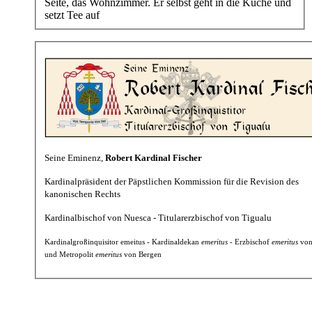
Seite, das Wohnzimmer. Er selbst geht in die Küche und
setzt Tee auf
Seine Eminenz,
Robert Kardinal Fischer
Kardinalpräsident der Päpstlichen Kommission für die Revision des
kanonischen Rechts
Kardinalbischof von Nuesca - Titularerzbischof von Tigualu
Kardinalgroßinquisitor emeitus - Kardinaldekan
emeritus
- Erzbischof
emeritus
von
und Metropolit
emeritus
von Bergen