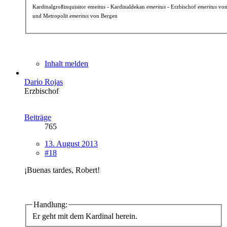
Kardinalgroßinquisitor emeitus - Kardinaldekan
emeritus
- Erzbischof
emeritus
von
und Metropolit
emeritus
von Bergen
Inhalt melden
Dario Rojas
Erzbischof
Beiträge
765
13. August 2013
#18
¡Buenas tardes, Robert!
Handlung:
Er geht mit dem Kardinal herein.