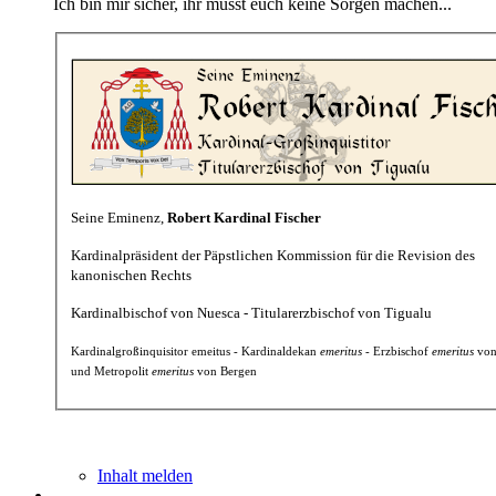
Ich bin mir sicher, ihr müsst euch keine Sorgen machen...
Seine Eminenz,
Robert Kardinal Fischer
Kardinalpräsident der Päpstlichen Kommission für die Revision des
kanonischen Rechts
Kardinalbischof von Nuesca - Titularerzbischof von Tigualu
Kardinalgroßinquisitor emeitus - Kardinaldekan
emeritus
- Erzbischof
emeritus
von
und Metropolit
emeritus
von Bergen
Inhalt melden