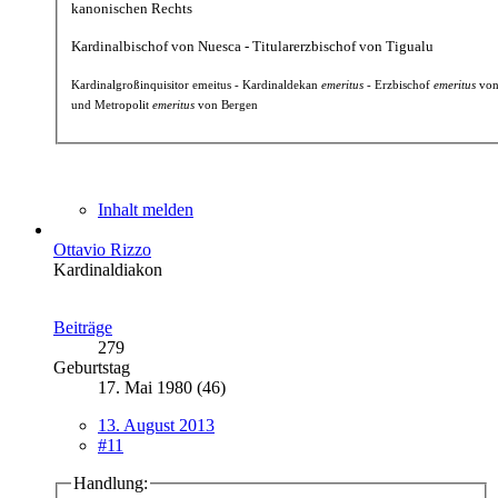
kanonischen Rechts
Kardinalbischof von Nuesca - Titularerzbischof von Tigualu
Kardinalgroßinquisitor emeitus - Kardinaldekan
emeritus
- Erzbischof
emeritus
von
und Metropolit
emeritus
von Bergen
Inhalt melden
Ottavio Rizzo
Kardinaldiakon
Beiträge
279
Geburtstag
17. Mai 1980 (46)
13. August 2013
#11
Handlung: