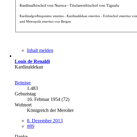
Kardinalbischof von Nuesca - Titularerzbischof von Tigualu
Kardinalgroßinquisitor emeitus - Kardinaldekan
emeritus
- Erzbischof
emeritus
von
und Metropolit
emeritus
von Bergen
Inhalt melden
Louis de Renaldi
Kardinaldekan
Beiträge
1.483
Geburtstag
16. Februar 1954 (72)
Wohnort
Königreich der Merolier
8. Dezember 2013
#89
Danke.