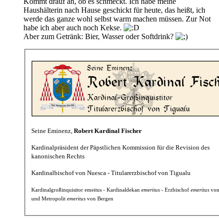
Kommt drauf an, ob es schmeckt. Ich habe meine
Haushälterin nach Hause geschickt für heute, das heißt, ich
werde das ganze wohl selbst warm machen müssen. Zur Not
habe ich aber auch noch Kekse.
Aber zum Getränk: Bier, Wasser oder Softdrink?
Seine Eminenz,
Robert Kardinal Fischer
Kardinalpräsident der Päpstlichen Kommission für die Revision des
kanonischen Rechts
Kardinalbischof von Nuesca - Titularerzbischof von Tigualu
Kardinalgroßinquisitor emeitus - Kardinaldekan
emeritus
- Erzbischof
emeritus
von
und Metropolit
emeritus
von Bergen