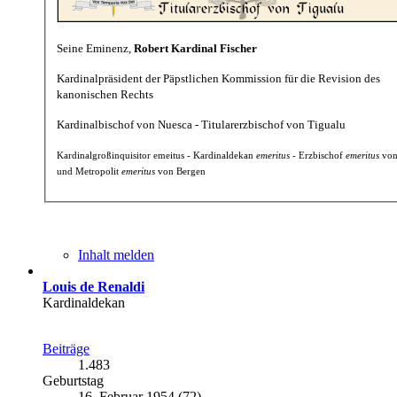
Seine Eminenz,
Robert Kardinal Fischer
Kardinalpräsident der Päpstlichen Kommission für die Revision des
kanonischen Rechts
Kardinalbischof von Nuesca - Titularerzbischof von Tigualu
Kardinalgroßinquisitor emeitus - Kardinaldekan
emeritus
- Erzbischof
emeritus
von
und Metropolit
emeritus
von Bergen
Inhalt melden
Louis de Renaldi
Kardinaldekan
Beiträge
1.483
Geburtstag
16. Februar 1954 (72)