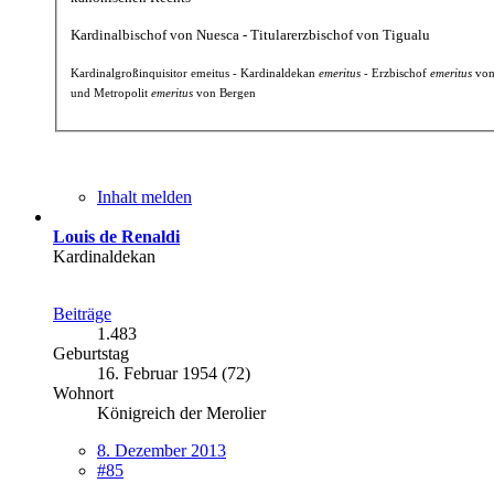
Kardinalbischof von Nuesca - Titularerzbischof von Tigualu
Kardinalgroßinquisitor emeitus - Kardinaldekan
emeritus
- Erzbischof
emeritus
von
und Metropolit
emeritus
von Bergen
Inhalt melden
Louis de Renaldi
Kardinaldekan
Beiträge
1.483
Geburtstag
16. Februar 1954 (72)
Wohnort
Königreich der Merolier
8. Dezember 2013
#85