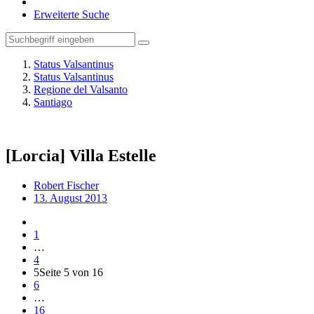
Erweiterte Suche
Status Valsantinus
Status Valsantinus
Regione del Valsanto
Santiago
[Lorcia] Villa Estelle
Robert Fischer
13. August 2013
1
…
4
5
Seite 5 von 16
6
…
16