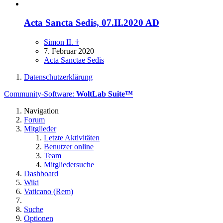
Acta Sancta Sedis, 07.II.2020 AD
Simon II. †
7. Februar 2020
Acta Sanctae Sedis
Datenschutzerklärung
Community-Software:
WoltLab Suite™
Navigation
Forum
Mitglieder
Letzte Aktivitäten
Benutzer online
Team
Mitgliedersuche
Dashboard
Wiki
Vaticano (Rem)
Suche
Optionen