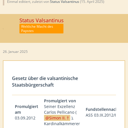
Einmal editiert, zuletzt von
Status Valsantinus
(
15. April 2025
)
Status Valsantinus
Weltliche Macht des
Papstes
26. Januar 2025
Gesetz über die valsantinische
Staatsbürgerschaft
Promulgiert von
Promulgiert
Seiner Exzellenz
Fundstellennachweis
am
Carlos Pellicano (
ASS 03.IX.2012/III
03.09.2012
Simon II. †
),
Kardinalkämmerer