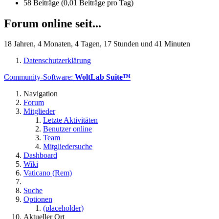
58 Beiträge (0,01 Beiträge pro Tag)
Forum online seit...
18 Jahren, 4 Monaten, 4 Tagen, 17 Stunden und 41 Minuten
Datenschutzerklärung
Community-Software:
WoltLab Suite™
Navigation
Forum
Mitglieder
Letzte Aktivitäten
Benutzer online
Team
Mitgliedersuche
Dashboard
Wiki
Vaticano (Rem)
Suche
Optionen
(placeholder)
Aktueller Ort