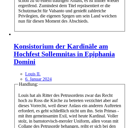
schon zu so einem traurigen Anlass, es ist immer wieder
ergreifend. Zumindest dem Titel repräsentiert er die
Schutzmacht für Valsanto und genießt zahlreiche
Privilegien, die eigenen Sprgen um sein Land weichen
nun für diesen Moment des Abschieds.
Konsistorium der Kardinäle am
Hochfest Sollemnitas in Epiphania
Domini
Louis II.
6. Januar 2024
Handlung:
Louis hat als Ritter des Petrusordens zwar das Recht
hoch zu Ross die Kirche zu betreten verzichtet aber auf
dieses Vorrecht, weil dieser Anlass ein anderen Auftreten
erfordert, es geht schließlich nicht um ihn. Sein Primas -
mit ihm gemeinsamim Exil, wird heute Kardinal. Voller
stolz, in barnstorvisch-meroler Uniform, allen voran mit
Collane des Petrusorde behangen, reiht er sich bei den