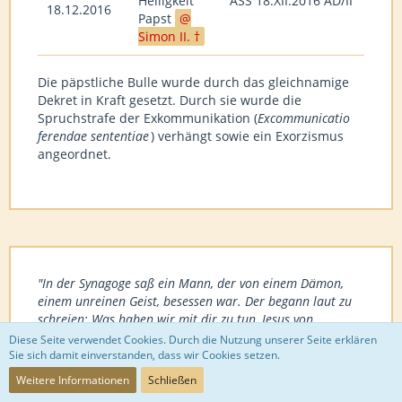
Heiligkeit
ASS 18.XII.2016 AD/II
18.12.2016
Papst
Simon II. †
Die päpstliche Bulle wurde durch das gleichnamige
Dekret in Kraft gesetzt. Durch sie wurde die
Spruchstrafe der Exkommunikation (
Excommunicatio
ferendae sententiae
) verhängt sowie ein Exorzismus
angeordnet.
"In der Synagoge saß ein Mann, der von einem Dämon,
einem unreinen Geist, besessen war. Der begann laut zu
schreien: Was haben wir mit dir zu tun, Jesus von
Nazaret? Bist du gekommen, um uns ins Verderben zu
Diese Seite verwendet Cookies. Durch die Nutzung unserer Seite erklären
stürzen? Ich weiß, wer du bist: der Heilige Gottes! Da
Sie sich damit einverstanden, dass wir Cookies setzen.
befahl ihm Jesus: Schweig und verlass ihn! Der Dämon
Weitere Informationen
Schließen
warf den Mann mitten in der Synagoge zu Boden und