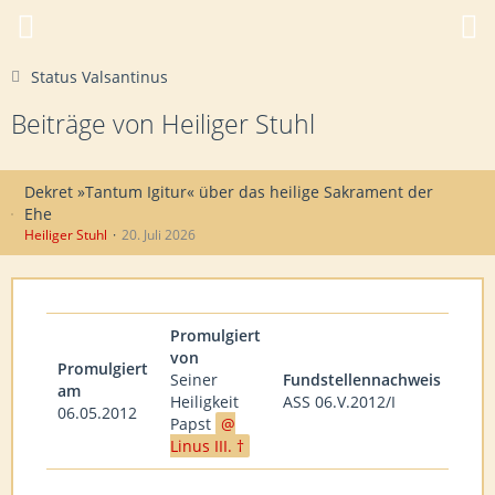
Status Valsantinus
Beiträge von Heiliger Stuhl
Dekret »Tantum Igitur« über das heilige Sakrament der
Ehe
Heiliger Stuhl
20. Juli 2026
Promulgiert
von
Promulgiert
Seiner
Fundstellennachweis
am
Heiligkeit
ASS 06.V.2012/I
06.05.2012
Papst
Linus III. †