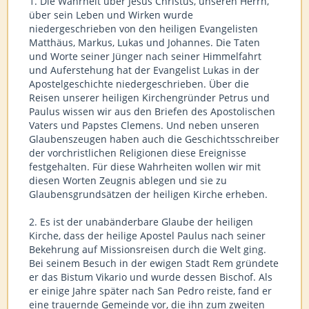
1. Die Wahrheit über Jesus Christus, unseren Herrn,
über sein Leben und Wirken wurde
niedergeschrieben von den heiligen Evangelisten
Matthäus, Markus, Lukas und Johannes. Die Taten
und Worte seiner Jünger nach seiner Himmelfahrt
und Auferstehung hat der Evangelist Lukas in der
Apostelgeschichte niedergeschrieben. Über die
Reisen unserer heiligen Kirchengründer Petrus und
Paulus wissen wir aus den Briefen des Apostolischen
Vaters und Papstes Clemens. Und neben unseren
Glaubenszeugen haben auch die Geschichtsschreiber
der vorchristlichen Religionen diese Ereignisse
festgehalten. Für diese Wahrheiten wollen wir mit
diesen Worten Zeugnis ablegen und sie zu
Glaubensgrundsätzen der heiligen Kirche erheben.
2. Es ist der unabänderbare Glaube der heiligen
Kirche, dass der heilige Apostel Paulus nach seiner
Bekehrung auf Missionsreisen durch die Welt ging.
Bei seinem Besuch in der ewigen Stadt Rem gründete
er das Bistum Vikario und wurde dessen Bischof. Als
er einige Jahre später nach San Pedro reiste, fand er
eine trauernde Gemeinde vor, die ihn zum zweiten