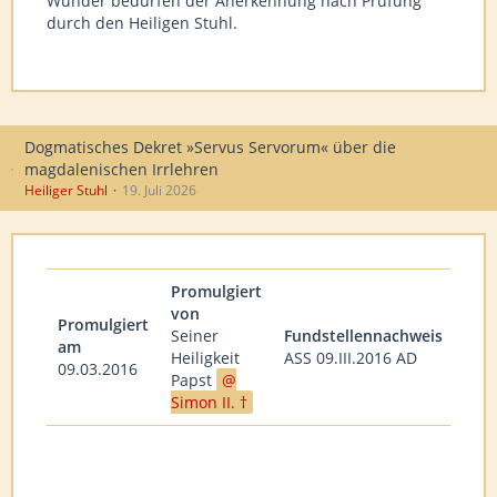
Wunder bedürfen der Anerkennung nach Prüfung
durch den Heiligen Stuhl.
Dogmatisches Dekret »Servus Servorum« über die
magdalenischen Irrlehren
Heiliger Stuhl
19. Juli 2026
Promulgiert
von
Promulgiert
Seiner
Fundstellennachweis
am
Heiligkeit
ASS 09.III.2016 AD
09.03.2016
Papst
Simon II. †