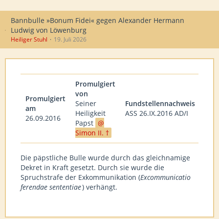
Bannbulle »Bonum Fidei« gegen Alexander Hermann
Ludwig von Löwenburg
Heiliger Stuhl
19. Juli 2026
Promulgiert
von
Promulgiert
Seiner
Fundstellennachweis
am
Heiligkeit
ASS 26.IX.2016 AD/I
26.09.2016
Papst
Simon II. †
Die päpstliche Bulle wurde durch das gleichnamige
Dekret in Kraft gesetzt. Durch sie wurde die
Spruchstrafe der Exkommunikation (
Excommunicatio
ferendae sententiae
) verhängt.