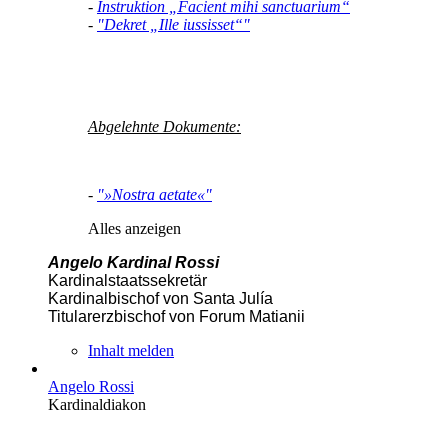
-
Instruktion „Facient mihi sanctuarium“
-
"Dekret „Ille iussisset“"
Abgelehnte Dokumente:
-
"»Nostra aetate«"
Alles anzeigen
Angelo Kardinal Rossi
Kardinalstaatssekretär
Kardinalbischof von Santa Julía
Titularerzbischof von Forum Matianii
Inhalt melden
Angelo Rossi
Kardinaldiakon