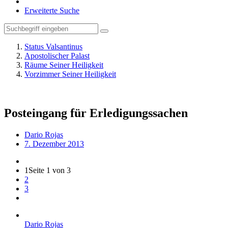
Erweiterte Suche
Status Valsantinus
Apostolischer Palast
Räume Seiner Heiligkeit
Vorzimmer Seiner Heiligkeit
Posteingang für Erledigungssachen
Dario Rojas
7. Dezember 2013
1
Seite 1 von 3
2
3
Dario Rojas