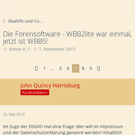
Reallife und Co...
Die Forensoftware - WBB2lite war einmal,
jetzt ist WBB5!
Simon II. †
7. November 2013
1
…
5
6
7
8
9
John Quincy Harrisburg
Kardinaldiakon
25. Mai 2018
Im Zuge der DSGVO mal eine Frage: Wer will im Impressum
und der Datenschutzerklärung genannt werden? Inhaltlich