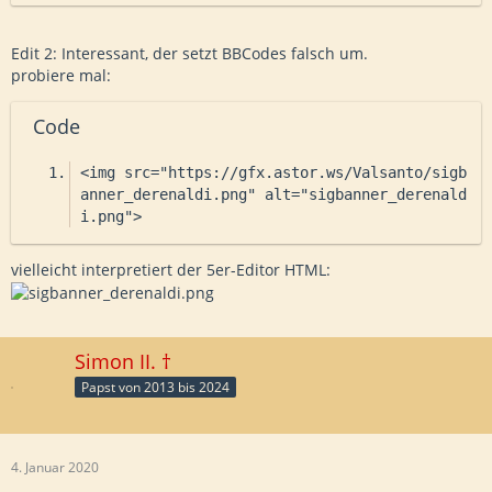
Edit 2: Interessant, der setzt BBCodes falsch um.
probiere mal:
Code
<img src="https://gfx.astor.ws/Valsanto/sigb
anner_derenaldi.png" alt="sigbanner_derenald
i.png">
vielleicht interpretiert der 5er-Editor HTML:
Simon II. †
Papst von 2013 bis 2024
4. Januar 2020