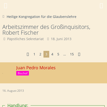
Heilige Kongregation für die Glaubenslehre
Arbeitszimmer des Großinquisitors,
Robert Fischer
Päpstliches Sekretariat
18. Juni 2013
1
2
3
4
5
…
15
Juan Pedro Morales
Bischof
16. August 2013
Handlung: