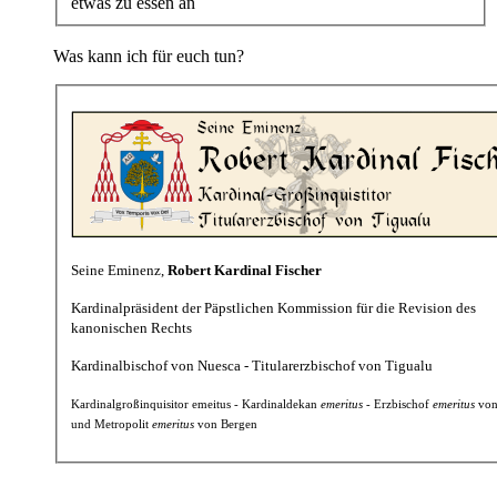
etwas zu essen an
Was kann ich für euch tun?
Seine Eminenz,
Robert Kardinal Fischer
Kardinalpräsident der Päpstlichen Kommission für die Revision des
kanonischen Rechts
Kardinalbischof von Nuesca - Titularerzbischof von Tigualu
Kardinalgroßinquisitor emeitus - Kardinaldekan
emeritus
- Erzbischof
emeritus
von
und Metropolit
emeritus
von Bergen