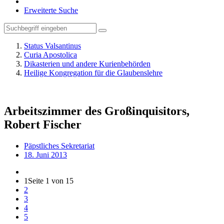
Erweiterte Suche
Status Valsantinus
Curia Apostolica
Dikasterien und andere Kurienbehörden
Heilige Kongregation für die Glaubenslehre
Arbeitszimmer des Großinquisitors,
Robert Fischer
Päpstliches Sekretariat
18. Juni 2013
1
Seite 1 von 15
2
3
4
5