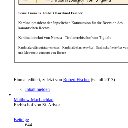
Seine Eminenz,
Robert Kardinal Fischer
Kardinalpräsident der Päpstlichen Kommission für die Revision des
kanonischen Rechts
Kardinalbischof von Nuesca - Titularerzbischof von Tigualu
Kardinalgroßinquisitor emeitus - Kardinaldekan
emeritus
- Erzbischof
emeritus
von
und Metropolit
emeritus
von Bergen
Einmal editiert, zuletzt von
Robert Fischer
(
6. Juli 2013
)
Inhalt melden
Matthew MacLachlan
Erzbischof von St. Arivor
Beiträge
644