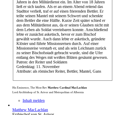
Jahren in den Militärdienst ein. Im Alter von 18 Jahren
ließ er sich taufen. Als er an einem Abend reitend das
Stadttor verließ, traf er auf einen frierenden Bettler. Er
teilte seinen Mantel mit seinem Schwert und schenkte
dem Bettler die eine Hälfte. Kurze Zeit später schied er
aus dem Militärdienst aus, da er seinen Glauben nicht mit
dem Leben als Soldat vereinbaren konnte. Anschließend
lebte er zunächst asketisch, bevor er zum Bischof
gewählt wurde. Auch dann lebte er asketisch, gründete
Klöster und führte Missionsreisen durch. Auf einer
Missionsreise verstarb er, und als sein Leichnam zurück
zu seiner Bischofsstadt gebracht wurde, sind die Ufer
entlang des Weges mit weißen Blüten gesäumt gewesen.
Patron: der Reiter und Soldaten
Gedenktag: 11. November
Attribute: als römischer Reiter, Bettler, Mantel, Gans
His Eminence, The Most Rev
Matthew Cardinal MacLachlan
Lord Archbishop of St. Arivor and Metropolitan of Albernia
Inhalt melden
Matthew MacLachlan
Erzbischof von St. Arivor