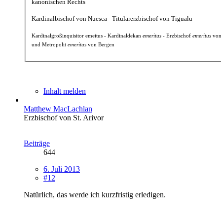
kanonischen Rechts
Kardinalbischof von Nuesca - Titularerzbischof von Tigualu
Kardinalgroßinquisitor emeitus - Kardinaldekan
emeritus
- Erzbischof
emeritus
von
und Metropolit
emeritus
von Bergen
Inhalt melden
Matthew MacLachlan
Erzbischof von St. Arivor
Beiträge
644
6. Juli 2013
#12
Natürlich, das werde ich kurzfristig erledigen.