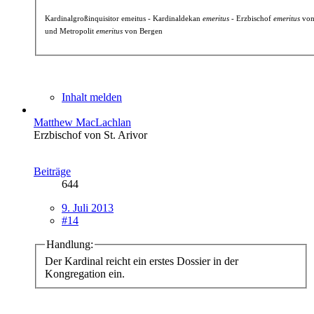
Kardinalgroßinquisitor emeitus - Kardinaldekan
emeritus
- Erzbischof
emeritus
von
und Metropolit
emeritus
von Bergen
Inhalt melden
Matthew MacLachlan
Erzbischof von St. Arivor
Beiträge
644
9. Juli 2013
#14
Handlung:
Der Kardinal reicht ein erstes Dossier in der
Kongregation ein.