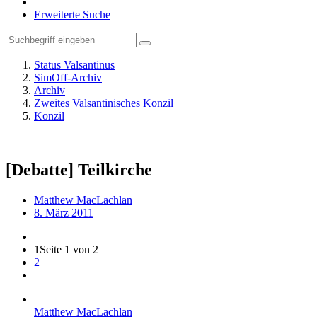
Erweiterte Suche
Status Valsantinus
SimOff-Archiv
Archiv
Zweites Valsantinisches Konzil
Konzil
[Debatte] Teilkirche
Matthew MacLachlan
8. März 2011
1
Seite 1 von 2
2
Matthew MacLachlan