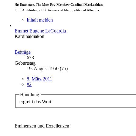
His Eminence, The Most Rev
Matthew Cardinal MacLachlan
Lord Archbishop of St. Arivor and Metropolitan of Albernia
Inhalt melden
Emmet Eugene LaGuardia
Kardinaldiakon
Beiträge
673
Geburtstag
19. August 1950 (75)
8. März 2011
#2
Handlung:
ergreift das Wort
Eminenzen und Exzellenzen!