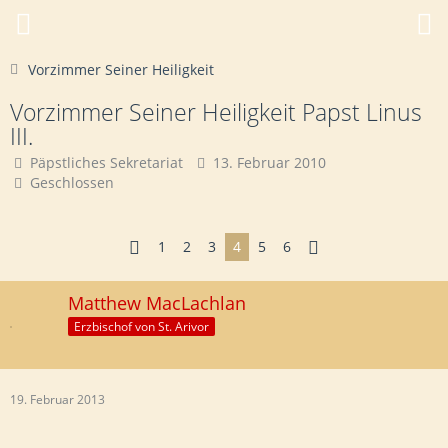
Vorzimmer Seiner Heiligkeit
Vorzimmer Seiner Heiligkeit Papst Linus
III.
Päpstliches Sekretariat
13. Februar 2010
Geschlossen
1
2
3
4
5
6
Matthew MacLachlan
Erzbischof von St. Arivor
19. Februar 2013