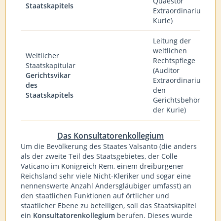
Quaestor
Staatskapitels
Extraordinarius der
Kurie)
Leitung der
weltlichen
Weltlicher
Rechtspflege
Staatskapitular
(Auditor
Gerichtsvikar
Extraordinarius bei
des
den
Staatskapitels
Gerichtsbehörden
der Kurie)
Das Konsultatorenkollegium
Um die Bevölkerung des Staates Valsanto (die anders
als der zweite Teil des Staatsgebietes, der Colle
Vaticano im Königreich Rem, einem dreibürgener
Reichsland sehr viele Nicht-Kleriker und sogar eine
nennenswerte Anzahl Andersgläubiger umfasst) an
den staatlichen Funktionen auf örtlicher und
staatlicher Ebene zu beteiligen, soll das Staatskapitel
ein
Konsultatorenkollegium
berufen. Dieses wurde