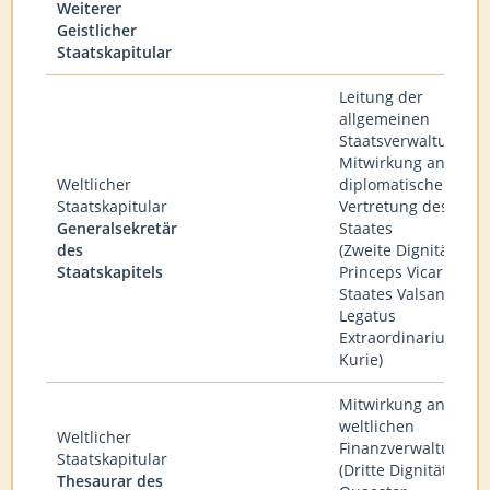
Weiterer
Geistlicher
Staatskapitular
Leitung der
allgemeinen
Staatsverwaltung,
Mitwirkung an der
Weltlicher
diplomatischen
Staatskapitular
Vertretung des
Generalsekretär
Staates
des
(Zweite Dignität,
Staatskapitels
Princeps Vicarius de
Staates Valsanto un
Legatus
Extraordinarius der
Kurie)
Mitwirkung an der
weltlichen
Weltlicher
Finanzverwaltung
Staatskapitular
(Dritte Dignität,
Thesaurar des