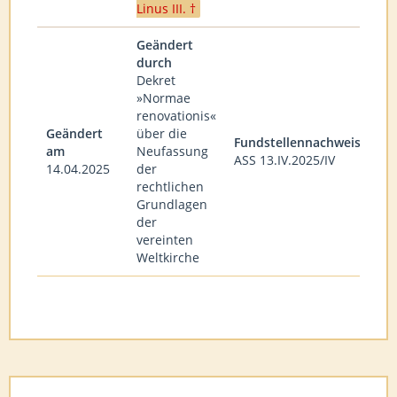
Linus III. †
Geändert
durch
Dekret
»Normae
renovationis«
Geändert
über die
Fundstellennachweis
am
Neufassung
ASS 13.IV.2025/IV
14.04.2025
der
rechtlichen
Grundlagen
der
vereinten
Weltkirche