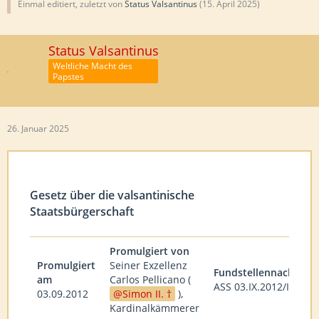
Einmal editiert, zuletzt von
Status Valsantinus
(
15. April 2025
)
Status Valsantinus
Weltliche Macht des
Papstes
26. Januar 2025
Gesetz über die valsantinische
Staatsbürgerschaft
Promulgiert von
Promulgiert
Seiner Exzellenz
Fundstellennachweis
am
Carlos Pellicano (
ASS 03.IX.2012/III
03.09.2012
Simon II. †
),
Kardinalkämmerer