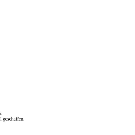
h.
l geschaffen.