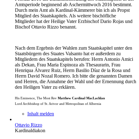
Amtsperiode beginnend ab Aschermittwoch 2016 bestimmt.
Durch mein Amt als Kardinal-Kämmerer bin ich als Propst
Mitglied des Staatskapitels. Als weitere bischöfliche
Mitglieder hat der Heilige Vater Erzbischof Dario Rojas und
Bischof Ottavio Rizzo benannt.
Nach dem Ergebnis der Wahlen zum Staatskapitel unter den
Staatsbürgern des Staates Valsanto hat er außerdem zu
Mitgliedern des Staatskapitels berufen: Herrn Antonio Amici
als Dekan, Frau Maria Espinoza als Thesaurarin, Frau
Henriqua Álvarez Ruiz, Herrn Basilio Díaz de la Rosa und
Herrn David Nozal Romero. Ich bitte die genannten Damen
und Herren, die Annahme der Wahl und der Ernennung durch
den Heiligen Vater zu erklären.
His Eminence, The Most Rev
Matthew Cardinal MacLachlan
Lord Archbishop of St. Arivor and Metropolitan of Albernia
Inhalt melden
Ottavio Rizzo
Kardinaldiakon