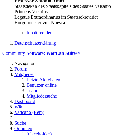
Professor Antonio Amici
Staatsdekan des Staatskapitels des Staates Valsanto
Princeps Vicarius
Legatus Extraordinarius im Staatssekretariat
Bürgermeister von Nuesca
Inhalt melden
Datenschutzerklärung
Community-Software:
WoltLab Suite™
Navigation
Forum
Mitglieder
Letzte Aktivitäten
Benutzer online
Team
Mitgliedersuche
Dashboard
Wiki
Vaticano (Rem)
Suche
Optionen
(placeholder)