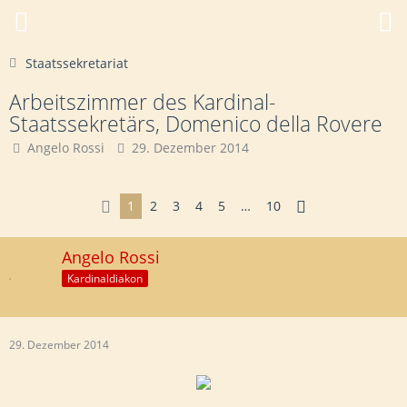
Staatssekretariat
Arbeitszimmer des Kardinal-
Staatssekretärs, Domenico della Rovere
Angelo Rossi
29. Dezember 2014
1
2
3
4
5
…
10
Angelo Rossi
Kardinaldiakon
29. Dezember 2014